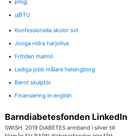
pmgj
ujBTU
Konfessionella skolor svt
Jooga nidra harjoitus
Fritiden malmö
Lediga jobb målare helsingborg
Bernt skulptör
Finansiering in english
Barndiabetesfonden LinkedIn
SWISH 2019 DIABETES armband i silver till
förmån för BARN diabetesfonden Har fått