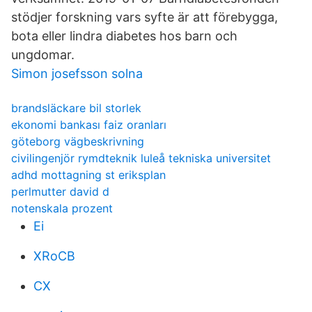
stödjer forskning vars syfte är att förebygga,
bota eller lindra diabetes hos barn och
ungdomar.
Simon josefsson solna
brandsläckare bil storlek
ekonomi bankası faiz oranları
göteborg vägbeskrivning
civilingenjör rymdteknik luleå tekniska universitet
adhd mottagning st eriksplan
perlmutter david d
notenskala prozent
Ei
XRoCB
CX