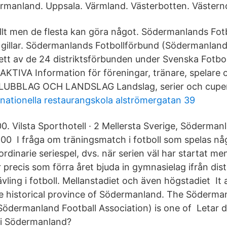
manland. Uppsala. Värmland. Västerbotten. Västerno
llt men de flesta kan göra något. Södermanlands Fot
tn gillar. Södermanlands Fotbollförbund (Södermanlan
 ett av de 24 distriktsförbunden under Svenska Fotbo
TIVA Information för föreningar, tränare, spelare
 KLUBBLAG OCH LANDSLAG Landslag, serier och cuper
nationella restaurangskola alströmergatan 39
0. Vilsta Sporthotell · 2 Mellersta Sverige, Söderman
.00 I fråga om träningsmatch i fotboll som spelas n
ordinarie seriespel, dvs. när serien väl har startat men
precis som förra året bjuda in gymnasielag ifrån dist
ltävling i fotboll. Mellanstadiet och även högstadiet It
 the historical province of Södermanland. The Söderma
Södermanland Football Association) is one of Letar d
 i Södermanland?