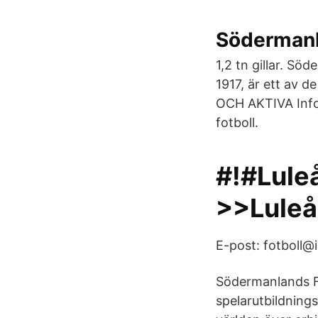
Södermanla
1,2 tn gillar. S
1917, är ett av 
OCH AKTIVA Infor
fotboll.
#!#Luleå
>>Luleå
E-post: fotboll@i
Södermanlands F
spelarutbildnings