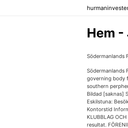
hurmaninvester
Hem -
Södermanlands F
Södermanlands Fo
governing body f
southern perphe
Bildad [saknas]
Eskilstuna: Besö
Kontorstid Infor
KLUBBLAG OCH LA
resultat. FÖRENI