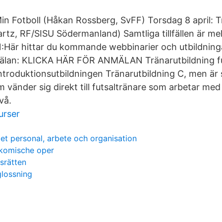
Min Fotboll (Håkan Rossberg, SvFF) Torsdag 8 april: T
rtz, RF/SISU Södermanland) Samtliga tillfällen är mel
Här hittar du kommande webbinarier och utbildning
älan: KLICKA HÄR FÖR ANMÄLAN Tränarutbildning fu
introduktionsutbildningen Tränarutbildning C, men är
 vänder sig direkt till futsaltränare som arbetar med
ivå.
urser
t personal, arbete och organisation
 komische oper
srätten
glossning