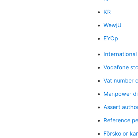
KR
WewjU
EYOp
Internationa
Vodafone sto
Vat number o
Manpower di
Assert author
Reference p
Förskolor ka