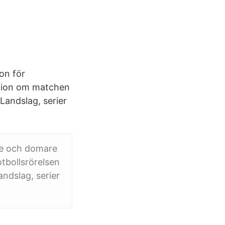
on för
ation om matchen
ndslag, serier
re och domare
bollsrörelsen
ndslag, serier