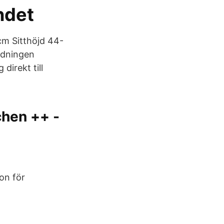
ndet
cm Sitthöjd 44-
ildningen
direkt till
hen ++ -
on för