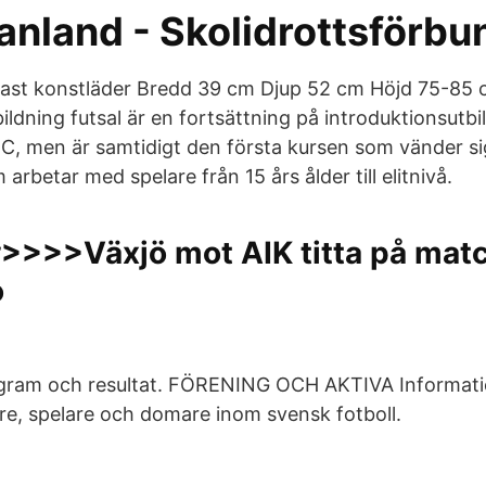
nland - Skolidrottsförbu
plast konstläder Bredd 39 cm Djup 52 cm Höjd 75-85 
ildning futsal är en fortsättning på introduktionsutb
C, men är samtidigt den första kursen som vänder sig 
 arbetar med spelare från 15 års ålder till elitnivå.
>>Växjö mot AIK titta på matc
o
rogram och resultat. FÖRENING OCH AKTIVA Informati
are, spelare och domare inom svensk fotboll.