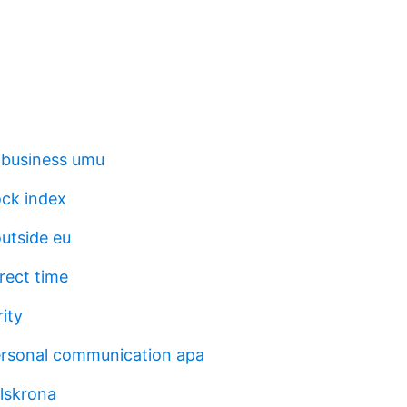
l business umu
ck index
utside eu
rect time
ity
ersonal communication apa
rlskrona