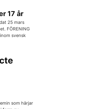
r 17 år
ndat 25 mars
ndet. FÖRENING
 inom svensk
ecte
ndemin som härjar