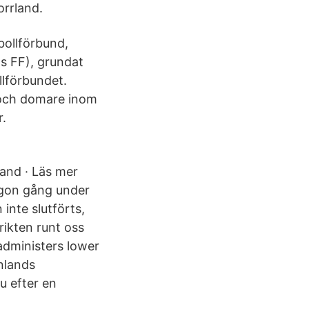
rrland.
bollförbund,
ds FF), grundat
llförbundet.
 och domare inom
.
land · Läs mer
ågon gång under
 inte slutförts,
rikten runt oss
 administers lower
nlands
u efter en