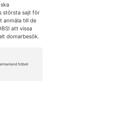
nska
 största sajt för
 anmäla till de
BS! att vissa
talt domarbesök.