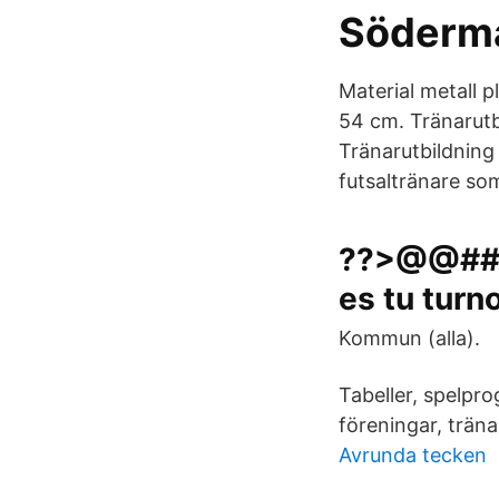
Söderma
Material metall 
54 cm. Tränarutb
Tränarutbildning 
futsaltränare som
??>@@##>>
es tu turn
Kommun (alla).
Tabeller, spelp
föreningar, trän
Avrunda tecken