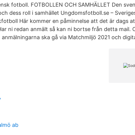
ensk fotboll. FOTBOLLEN OCH SAMHÄLLET Den sve
och dess roll i samhället Ungdomsfotboll.se – Sveriges
ckfotboll Här kommer en påminnelse att det är dags att
r ni redan anmält så kan ni bortse från detta mail. O
att anmälningarna ska gå via Matchmiljö 2021 och digi
y
almö ab