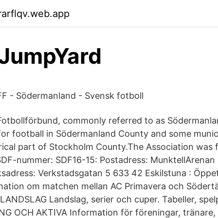
arflqv.web.app
 JumpYard
F - Södermanland - Svensk fotboll
tbollförbund, commonly referred to as Södermanlan
or football in Södermanland County and some municip
rical part of Stockholm County.The Association was
 SDF-nummer: SDF16-15: Postadress: MunktellArenan
ksadress: Verkstadsgatan 5 633 42 Eskilstuna : Öppet
mation om matchen mellan AC Primavera och Södertäl
NDSLAG Landslag, serier och cuper. Tabeller, spe
NG OCH AKTIVA Information för föreningar, tränare,