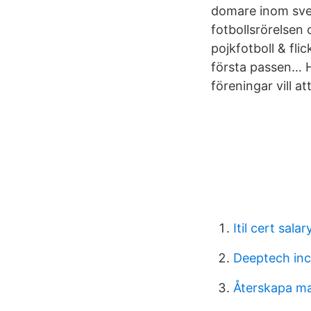
domare inom sv
fotbollsrörelsen 
pojkfotboll & fli
första passen… Ha
föreningar vill 
Itil cert salar
Deeptech inc
Återskapa m