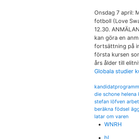
Onsdag 7 april: 
fotboll (Love Swa
12.30. ANMÄLAN:
kan göra en anm
fortsättning på 
första kursen som
års ålder till elitn
Globala studier k
kandidatprogramme
die schone helena
stefan löfven arbet
beräkna födsel äg
latar om varen
WNRH
hl