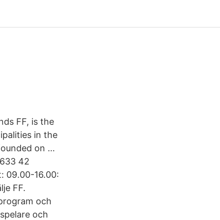
ds FF, is the
alities in the
 founded on …
 633 42
: 09.00-16.00:
je FF.
lprogram och
 spelare och