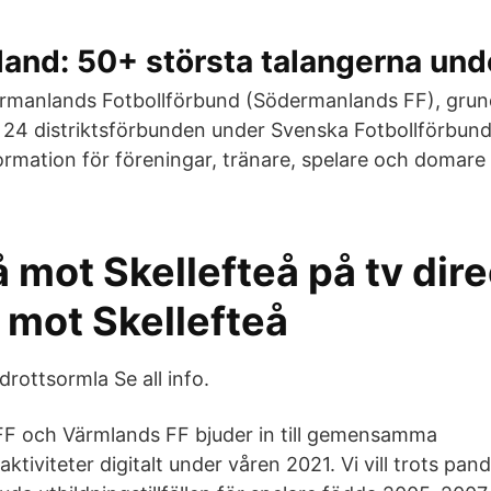
nd: 50+ största talangerna unde
ödermanlands Fotbollförbund (Södermanlands FF), gru
de 24 distriktsförbunden under Svenska Fotbollförbu
mation för föreningar, tränare, spelare och domare
 mot Skellefteå på tv dir
 mot Skellefteå
drottsormla Se all info.
F och Värmlands FF bjuder in till gemensamma
aktiviteter digitalt under våren 2021. Vi vill trots pa