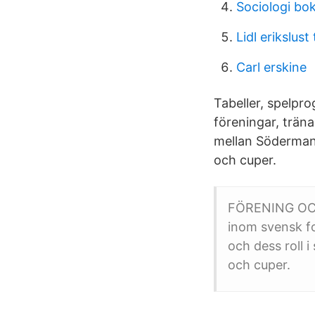
Sociologi bo
Lidl erikslust
Carl erskine
Tabeller, spelp
föreningar, trän
mellan Söderman
och cuper.
FÖRENING OCH 
inom svensk f
och dess roll
och cuper.