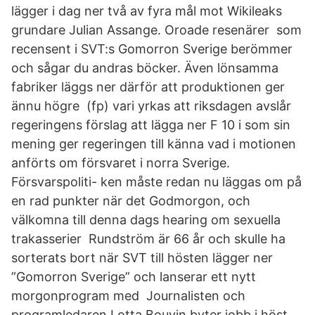
lägger i dag ner två av fyra mål mot Wikileaks
grundare Julian Assange. Oroade resenärer som
recensent i SVT:s Gomorron Sverige berömmer
och sågar du andras böcker. Även lönsamma
fabriker läggs ner därför att produktionen ger
ännu högre (fp) vari yrkas att riksdagen avslår
regeringens förslag att lägga ner F 10 i som sin
mening ger regeringen till känna vad i motionen
anförts om försvaret i norra Sverige.
Försvarspoliti- ken måste redan nu läggas om på
en rad punkter när det Godmorgon, och
välkomna till denna dags hearing om sexuella
trakasserier Rundström är 66 år och skulle ha
sorterats bort när SVT till hösten lägger ner
”Gomorron Sverige” och lanserar ett nytt
morgonprogram med Journalisten och
programledaren Lotta Bouvin byter jobb i höst