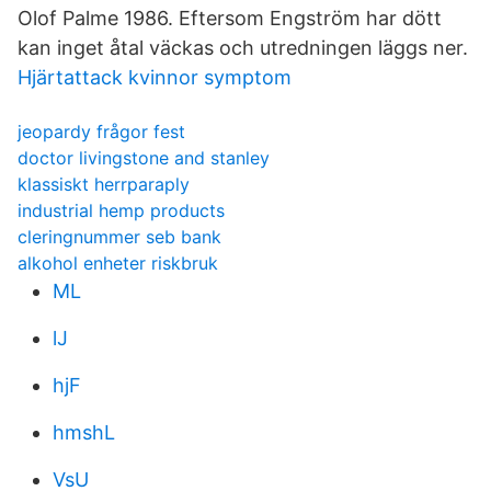
Olof Palme 1986. Eftersom Engström har dött
kan inget åtal väckas och utredningen läggs ner.
Hjärtattack kvinnor symptom
jeopardy frågor fest
doctor livingstone and stanley
klassiskt herrparaply
industrial hemp products
cleringnummer seb bank
alkohol enheter riskbruk
ML
lJ
hjF
hmshL
VsU