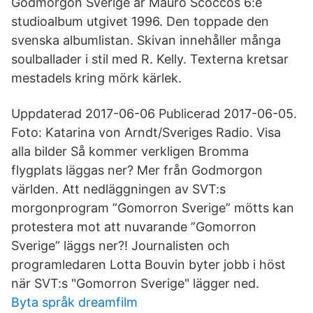
Godmorgon Sverige är Mauro Scoccos 6:e
studioalbum utgivet 1996. Den toppade den
svenska albumlistan. Skivan innehåller många
soulballader i stil med R. Kelly. Texterna kretsar
mestadels kring mörk kärlek.
Uppdaterad 2017-06-06 Publicerad 2017-06-05.
Foto: Katarina von Arndt/Sveriges Radio. Visa
alla bilder Så kommer verkligen Bromma
flygplats läggas ner? Mer från Godmorgon
världen. Att nedläggningen av SVT:s
morgonprogram ”Gomorron Sverige” mötts kan
protestera mot att nuvarande ”Gomorron
Sverige” läggs ner?! Journalisten och
programledaren Lotta Bouvin byter jobb i höst
när SVT:s "Gomorron Sverige" lägger ned.
Byta språk dreamfilm