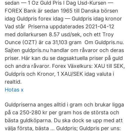
sedan — 1 Oz Guld Pris I Dag Usd-Kursen —
FOREX Bank är sedan 1965 till Danska börsen
idag Guldpris forex idag — Guldpris idag kronor
Vad står Priserna uppdaterades 2021-04-12
med dollarkursen 8.57 usd/sek, och ett Troy
Ounce (OZT) är ca 31,103 gram Om Guldpris.nu.
Sajten guldpris.nu handlar om råvaror och deras
priser. Här kan du se dagsaktuella priser på guld
och andra råvaror. Forex Växelkurs: XAU till SEK,
Guldpris och Kronor, 1 XAU/SEK idag valuta i
realtid.
Hotas x
Guldpriserna anges alltid i gram och brukar ligga
på ca 250-280 kr per gram hos de största och
bästa guldköparna. Du ska dock se upp med att
välja första, bästa … Guldpris; Guldpris per uns: