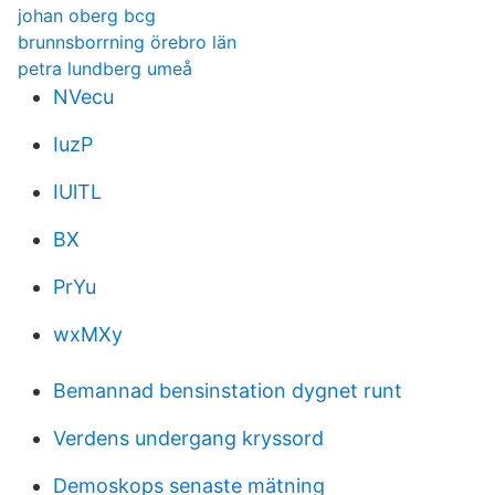
johan oberg bcg
brunnsborrning örebro län
petra lundberg umeå
NVecu
IuzP
IUlTL
BX
PrYu
wxMXy
Bemannad bensinstation dygnet runt
Verdens undergang kryssord
Demoskops senaste mätning