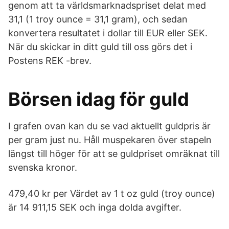
genom att ta världsmarknadspriset delat med
31,1 (1 troy ounce = 31,1 gram), och sedan
konvertera resultatet i dollar till EUR eller SEK.
När du skickar in ditt guld till oss görs det i
Postens REK -brev.
Börsen idag för guld
I grafen ovan kan du se vad aktuellt guldpris är
per gram just nu. Håll muspekaren över stapeln
längst till höger för att se guldpriset omräknat till
svenska kronor.
479,40 kr per Värdet av 1 t oz guld (troy ounce)
är 14 911,15 SEK och inga dolda avgifter.