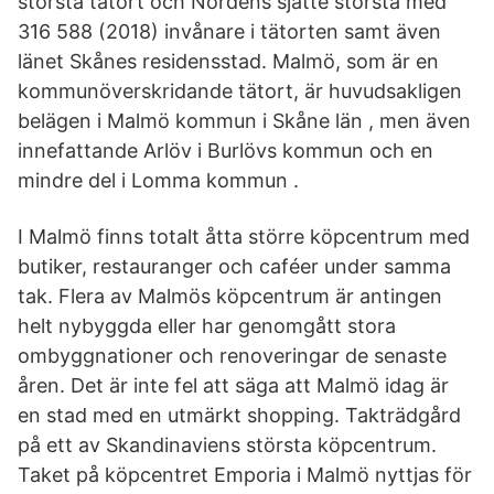
största tätort och Nordens sjätte största med
316 588 (2018) invånare i tätorten samt även
länet Skånes residensstad. Malmö, som är en
kommunöverskridande tätort, är huvudsakligen
belägen i Malmö kommun i Skåne län , men även
innefattande Arlöv i Burlövs kommun och en
mindre del i Lomma kommun .
I Malmö finns totalt åtta större köpcentrum med
butiker, restauranger och caféer under samma
tak. Flera av Malmös köpcentrum är antingen
helt nybyggda eller har genomgått stora
ombyggnationer och renoveringar de senaste
åren. Det är inte fel att säga att Malmö idag är
en stad med en utmärkt shopping. Takträdgård
på ett av Skandinaviens största köpcentrum.
Taket på köpcentret Emporia i Malmö nyttjas för